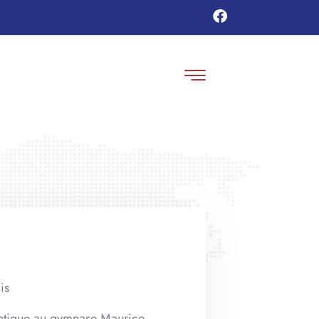
is
dentique au gymnase Maurice