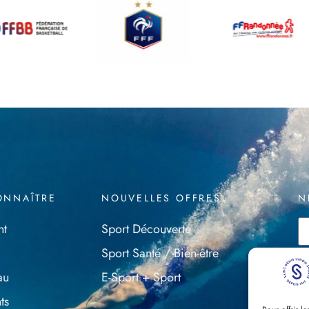
ONNAÎTRE
NOUVELLES OFFRES
N
nt
Sport Découverte
Sport Santé / Bien-être
au
E-Sport + Sport
ts