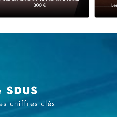
300 €
Le
e SDUS
s chiffres clés