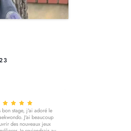
23
s bon stage, j'ai adoré le
 taekwondo. J'ai beaucoup
vrir des nouveaux jeux
méliorer. Je reviendrais au