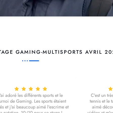
AGE GAMING-MULTISPORTS AVRIL 20
J'ai adoré les différents sports et le
C'est un trè
urnoi de Gaming. Les sports étaient
tennis et le
iés et j'ai beaucoup aimé l'escrime et
aimé décou
la natation. 10/10 pour ce stage !
vidéos et m'a