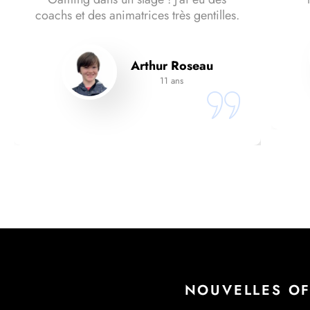
coachs et des animatrices très gentilles.
Arthur Roseau
11 ans
NOUVELLES OF