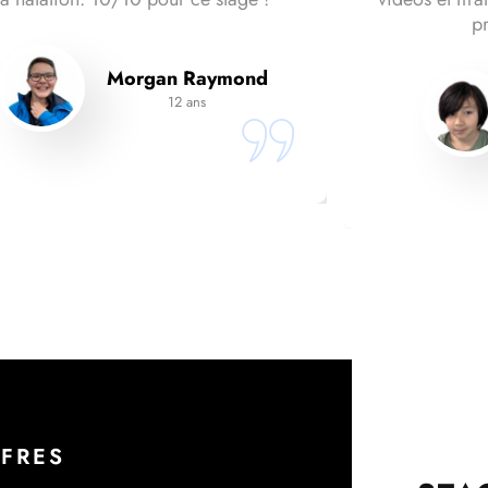
p
Morgan Raymond
12 ans
FRES