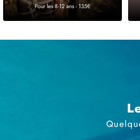
Pour les 8-12 ans - 135€
L
Quelque