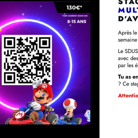
STA
MUL
D'A
Après le
semaine 
Le SDUS 
avec des
par les 
Tu as en
? Ce stag
Attentio