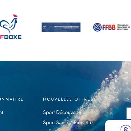
ONNAÎTRE
NOUVELLES OFFRES
N
nt
Sport Découverte
Sport Santé / Bien-être